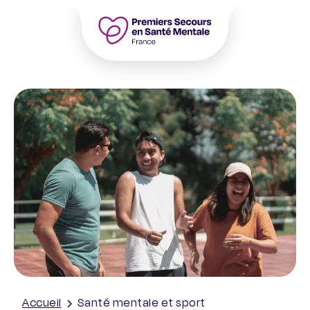
Aller
au
contenu
Accueil – PSSM France – Premiers Seco
Accueil
Santé mentale et sport