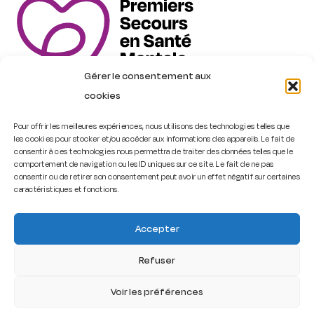
Gérer le consentement aux
cookies
Pour offrir les meilleures expériences, nous utilisons des technologies telles que
les cookies pour stocker et/ou accéder aux informations des appareils. Le fait de
Trouver une formation
consentir à ces technologies nous permettra de traiter des données telles que le
comportement de navigation ou les ID uniques sur ce site. Le fait de ne pas
consentir ou de retirer son consentement peut avoir un effet négatif sur certaines
Contact
caractéristiques et fonctions.
Accepter
PSSM France – Premiers Secours en Santé Mentale
Refuser
2026
–
Cookies
–
Mentions légales
–
Politique de
confidentialité
Voir les préférences