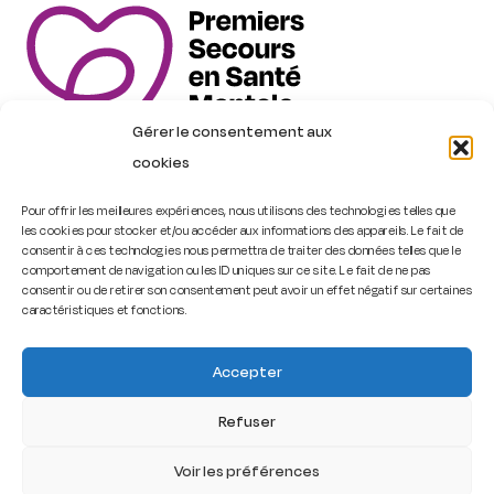
Gérer le consentement aux
cookies
Pour offrir les meilleures expériences, nous utilisons des technologies telles que
les cookies pour stocker et/ou accéder aux informations des appareils. Le fait de
Trouver une formation
consentir à ces technologies nous permettra de traiter des données telles que le
comportement de navigation ou les ID uniques sur ce site. Le fait de ne pas
consentir ou de retirer son consentement peut avoir un effet négatif sur certaines
Contact
caractéristiques et fonctions.
Accepter
PSSM France – Premiers Secours en Santé Mentale
Refuser
2026
–
Cookies
–
Mentions légales
–
Politique de
confidentialité
Voir les préférences