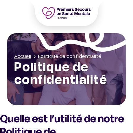
Aller
au
contenu
Accueil – PSSM France – Premiers Seco
Accueil
Politique de confidentialité
Politique de
confidentialité
Quelle est l’utilité de notre
Politique de