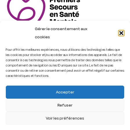
Gérer le consentement aux
cookies
Pour offrir les meilleures expériences, nous utilisons des technologies telles que
les cookies pour stocker et/ou accéder aux informations des appareils. Le fait de
Trouver une formation
consentir à ces technologies nous permettra de traiter des données telles que le
comportement de navigation ou les ID uniques sur ce site. Le fait de ne pas
consentir ou de retirer son consentement peut avoir un effet négatif sur certaines
Contact
caractéristiques et fonctions.
Accepter
PSSM France – Premiers Secours en Santé Mentale
Filtrer
Refuser
2026
–
Cookies
–
Mentions légales
–
Politique de
confidentialité
Voir les préférences
Vous vous sentez en souffrance ?