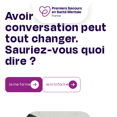
Aller
au
Avoir une
contenu
Accueil – PSSM France – Premiers Sec
conversation peut
tout changer.
Sauriez-vous quoi
dire ?
Je me forme
Je m’informe