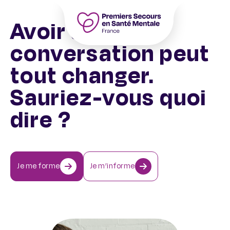
Aller
au
Avoir une
contenu
Accueil – PSSM France – Premiers Sec
conversation peut
tout changer.
Sauriez-vous quoi
dire ?
Je me forme
Je m’informe