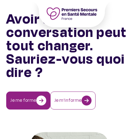
Aller
au
Avoir une
contenu
Accueil – PSSM France – Premiers Sec
conversation peut
tout changer.
Sauriez-vous quoi
dire ?
Je me forme
Je m’informe