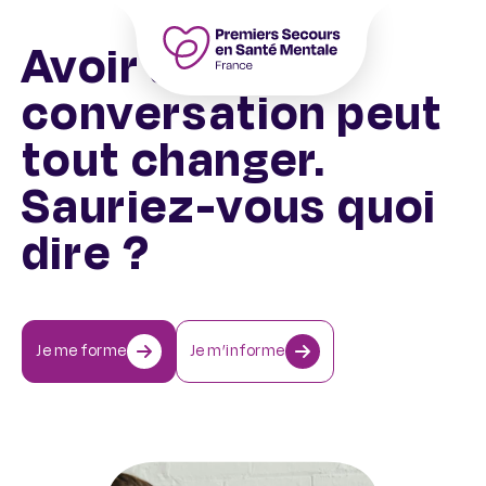
Aller
au
Avoir une
contenu
Accueil – PSSM France – Premiers Sec
conversation peut
tout changer.
Sauriez-vous quoi
dire ?
Je me forme
Je m’informe