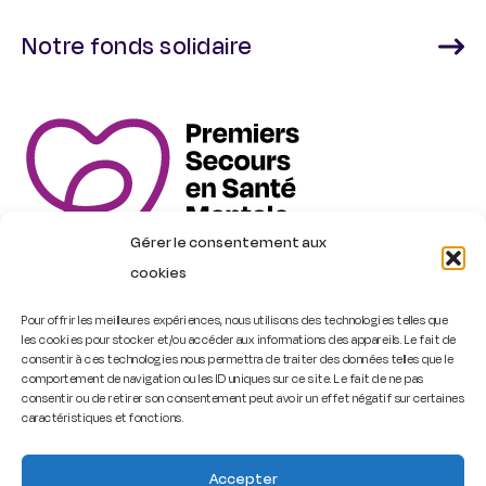
Notre fonds solidaire
Gérer le consentement aux
cookies
Pour offrir les meilleures expériences, nous utilisons des technologies telles que
les cookies pour stocker et/ou accéder aux informations des appareils. Le fait de
Trouver une formation
consentir à ces technologies nous permettra de traiter des données telles que le
comportement de navigation ou les ID uniques sur ce site. Le fait de ne pas
consentir ou de retirer son consentement peut avoir un effet négatif sur certaines
Contact
caractéristiques et fonctions.
Accepter