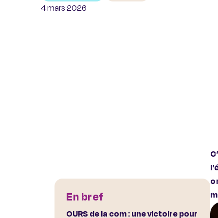
4 mars 2026
C
l
o
En bref
m
OURS de la com : une victoire pour