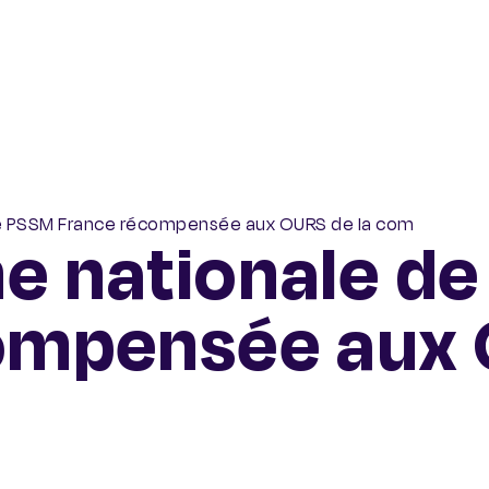
en Santé Mentale
e PSSM France récompensée aux OURS de la com
e nationale d
ompensée aux