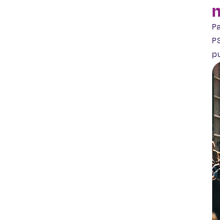
m
Pa
P
pu