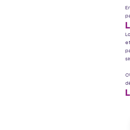
En
pa
L
Lo
e
pa
si
C’
dé
L