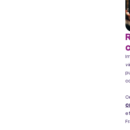
Im
vi
pu
co
Ce
C
ef
Fr