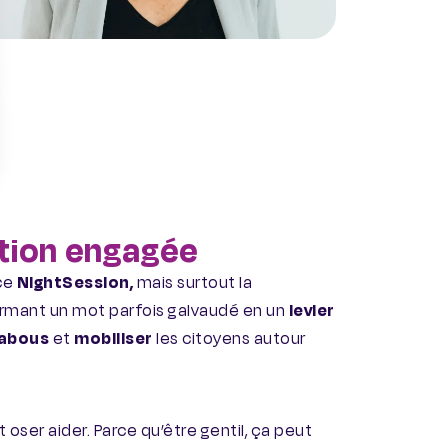
tion engagée
ce
NightSession,
mais surtout la
rmant un mot parfois galvaudé en un
levier
abous
et
mobiliser
les citoyens autour
est oser aider. Parce qu’être gentil, ça peut