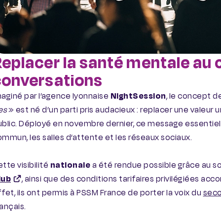
Replacer la santé mentale au
conversations
aginé par l’agence lyonnaise
NightSession
, le concept 
es
» est né d’un parti pris audacieux : replacer une valeur
blic. Déployé en novembre dernier, ce message essentiel a
mmun, les salles d’attente et les réseaux sociaux.
tte visibilité
nationale
a été rendue possible grâce au so
lub
, ainsi que des conditions tarifaires privilégiées ac
fet, ils ont permis à PSSM France de porter la voix du
seco
ançais.