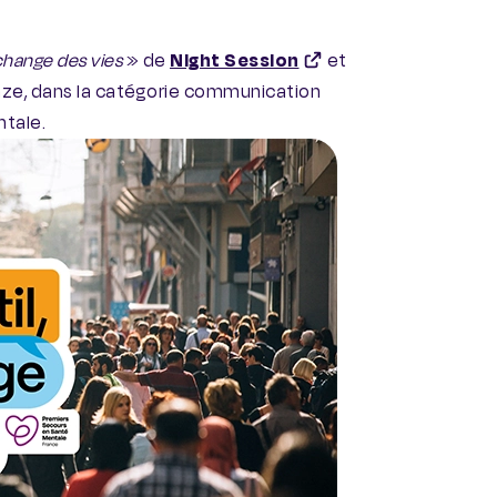
 change des vies
» de
Night Session
et
nze, dans la catégorie communication
ntale.