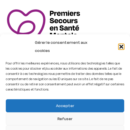
Gérer le consentement aux
cookies
Pour offrir les meilleures expériences, nous utilisons des technologies telles que
les cookies pour stocker et/ou accéder aux informations des appareils. Le fait de
Trouver une formation
consentir à ces technologies nous permettra de traiter des données telles que le
comportement de navigation ou les ID uniques sur ce site. Le fait de ne pas
consentir ou de retirer son consentement peut avoir un effet négatif sur certaines
Contact
caractéristiques et fonctions.
Accepter
PSSM France – Premiers Secours en Santé Mentale
Refuser
2026
–
Cookies
–
Mentions légales
–
Politique de